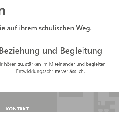
n
e auf ihrem schulischen Weg.
Beziehung und Begleitung
r hören zu, stärken im Miteinander und begleiten
Entwicklungsschritte verlässlich.
KONTAKT
Juliusstraße 1
46284 Dorsten
02362 28435100